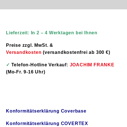
Lieferzeit: In 2 – 4 Werktagen bei Ihnen
Preise zzgl. MwSt. &
Versandkosten
(versandkostenfrei ab 300 €)
✓
Telefon-Hotline Verkauf:
JOACHIM FRANKE
(Mo-Fr. 9-16 Uhr)
Entsorgung, Sanierung, Asbest, Mineralwolle,
Schutzanzug, Einwegschutzanzug, SMS, Kat. III, Typ
5&6, Abbruch, Maleranzug, Entrümpelung
Konformitätserklärung Coverbase
Konformitätserklärung COVERTEX