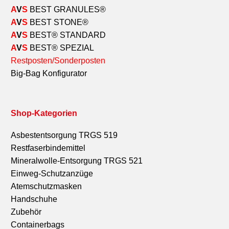
A
V
S
BEST GRANULES
®
A
V
S
BEST STONE
®
A
V
S
BEST
®
STANDARD
A
V
S
BEST
®
SPEZIAL
Restposten/Sonderposten
Big-Bag Konfigurator
Shop-Kategorien
Asbestentsorgung TRGS 519
Restfaserbindemittel
Mineralwolle-Entsorgung TRGS 521
Einweg-Schutzanzüge
Atemschutzmasken
Handschuhe
Zubehör
Containerbags