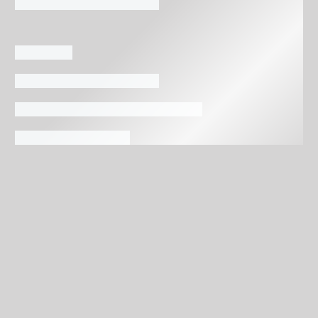
Leichte Spritzer div. Reinigungsflüssigkeiten
Inspektions- u. Wartungsarbeiten von Maschinen u.
Anlagen
Sortiment
Größe
Anzahl
IN DEN WARENKORB