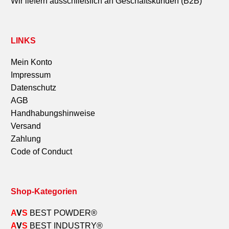
Wir liefern ausschließlich an Geschäftskunden (B2B)
LINKS
Mein Konto
Impressum
Datenschutz
AGB
Handhabungshinweise
Versand
Zahlung
Code of Conduct
Shop-Kategorien
A
V
S
BEST POWDER®
A
V
S
BEST INDUSTRY
®