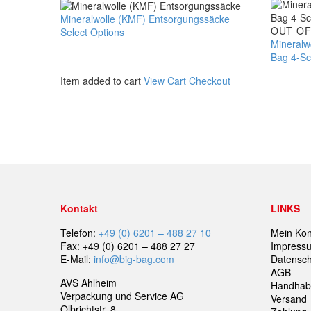
Mineralwolle
Mineralwolle (KMF) Entsorgungssäcke
Mineralw
OUT OF
(KMF)
Select Options
Dieses
(KMF)
Mineralw
Entsorgungssäcke
Produkt
Entsorgu
Bag 4-Sc
weist
Big-
mehrere
Item added to cart
View Cart
Checkout
Bag
Varianten
4-
auf.
Schlaufe
Die
–
Optionen
125x125
können
cm
auf
der
Produktseite
gewählt
werden
Kontakt
LINKS
Telefon:
+49 (0) 6201 – 488 27 10
Mein Kon
Fax: +49 (0) 6201 – 488 27 27
Impress
E-Mail:
info@big-bag.com
Datensch
AGB
AVS Ahlheim
Handhab
Verpackung und Service AG
Versand
Olbrichtstr. 8