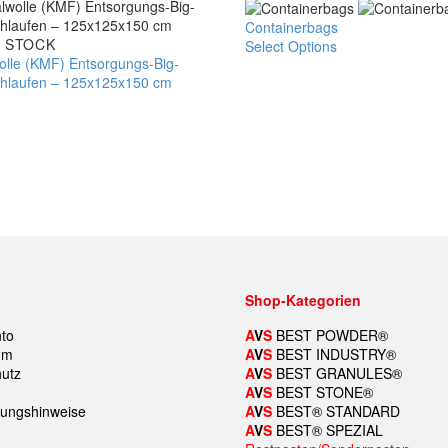
Containerbags
Containerbags
olle
 STOCK
Select Options
Dieses
olle (KMF) Entsorgungs-Big-
Produkt
ngs-
hlaufen – 125x125x150 cm
weist
mehrere
Varianten
auf.
n
Die
Optionen
x150
können
auf
der
Produktseite
gewählt
werden
Shop-Kategorien
to
A
V
S
BEST POWDER®
um
A
V
S
BEST INDUSTRY
®
utz
A
V
S
BEST GRANULES
®
A
V
S
BEST STONE
®
ungshinweise
A
V
S
BEST
®
STANDARD
A
V
S
BEST
®
SPEZIAL