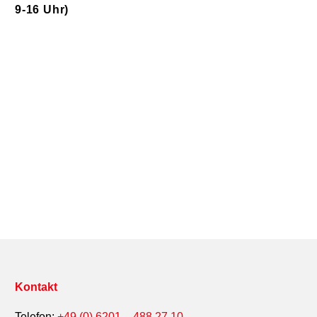
9-16 Uhr)
antistatisch, antistatic, Typ B, ableitfähig, Typ C,
conductiv, Food, Lebensmittelgeeignet,
Lebensmittelsauber, Gefahrgut, 13H1 , 13H2, 13H3,
13H4, Mehrweg, multiway, qbag, formstabil, FORMA,
DANGER,
Kontakt
Telefon:
+49 (0) 6201 – 488 27 10