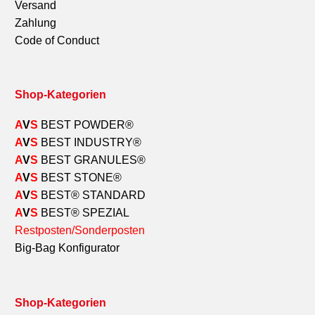
Versand
Zahlung
Code of Conduct
Shop-Kategorien
A
V
S
BEST POWDER®
A
V
S
BEST INDUSTRY
®
A
V
S
BEST GRANULES
®
A
V
S
BEST STONE
®
A
V
S
BEST
®
STANDARD
A
V
S
BEST
®
SPEZIAL
Restposten/Sonderposten
Big-Bag Konfigurator
Shop-Kategorien